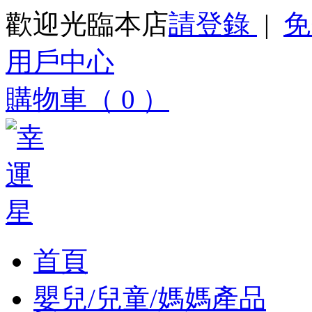
歡迎光臨本店
請登錄
|
免
用戶中心
購物車（ 0 ）
首頁
嬰兒/兒童/媽媽產品