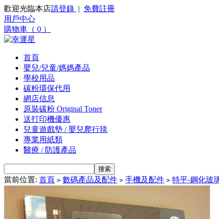
歡迎光臨本店
請登錄
|
免費註冊
用戶中心
購物車（ 0 ）
首頁
嬰兒/兒童/媽媽產品
學校用品
碳粉環保代用
網店信息
原裝碳粉 Original Toner
送打印機優惠
兒童遊戲墊 / 嬰兒爬行毯
專業用紙類
醫療 / 防護產品
當前位置:
首頁
數碼產品及配件
手機及配件
特平-鋼化玻
>
>
>