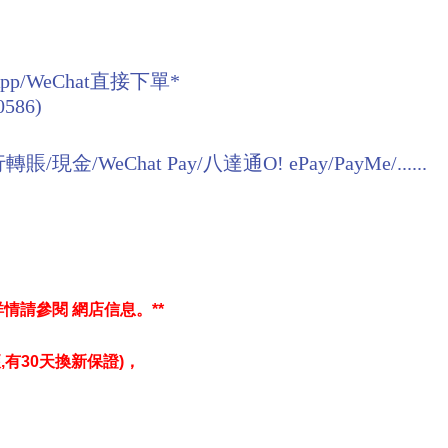
pp/WeChat直接下單*
0586)
/WeChat Pay/八達通O! ePay/PayMe/......
*詳情請參閱 網店信息。**
,
有30天換新保證)，