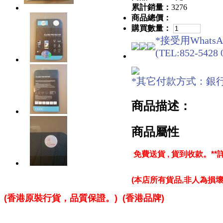
累計銷量：
3276
商品總價：
購買數量：
*接受用WhatsA
(TEL:852-5428 
*其它付款方式：銀行轉賬/現金
商品描述：
商品屬性
免費送貨 , 貨到收款。
*
(本店所有貨品,
非人為損壞
(香港原裝行貨，品質保證。)
(香港品牌)