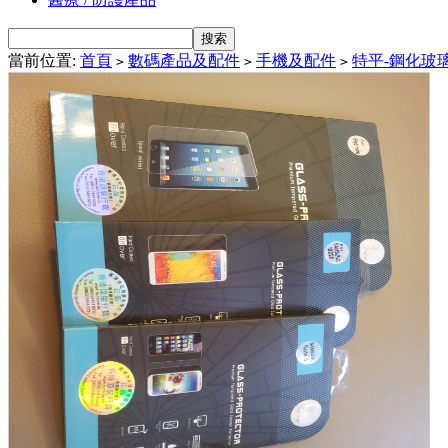
當前位置:
首頁
數碼產品及配件
手機及配件
特平-鋼化玻
>
>
>