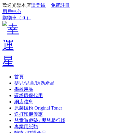
歡迎光臨本店
請登錄
|
免費註冊
用戶中心
購物車（ 0 ）
首頁
嬰兒/兒童/媽媽產品
學校用品
碳粉環保代用
網店信息
原裝碳粉 Original Toner
送打印機優惠
兒童遊戲墊 / 嬰兒爬行毯
專業用紙類
醫療 / 防護產品