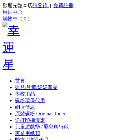
歡迎光臨本店
請登錄
|
免費註冊
用戶中心
購物車（ 0 ）
首頁
嬰兒/兒童/媽媽產品
學校用品
碳粉環保代用
網店信息
原裝碳粉 Original Toner
送打印機優惠
兒童遊戲墊 / 嬰兒爬行毯
專業用紙類
醫療 / 防護產品