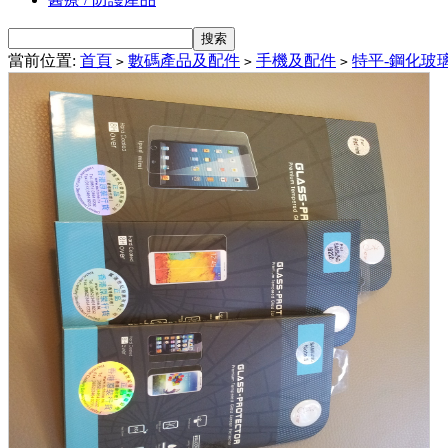
當前位置:
首頁
數碼產品及配件
手機及配件
特平-鋼化玻
>
>
>