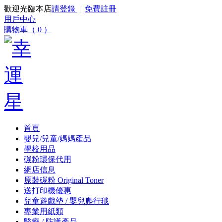
歡迎光臨本店
請登錄
|
免費註冊
用戶中心
購物車（ 0 ）
首頁
嬰兒/兒童/媽媽產品
學校用品
碳粉環保代用
網店信息
原裝碳粉 Original Toner
送打印機優惠
兒童遊戲墊 / 嬰兒爬行毯
專業用紙類
醫療 / 防護產品