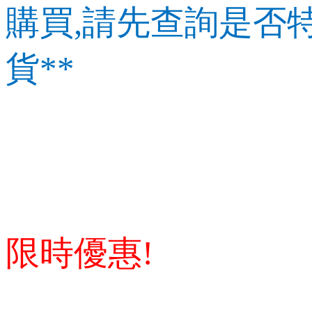
購買,
請先查詢是否特
貨**
限時優惠!