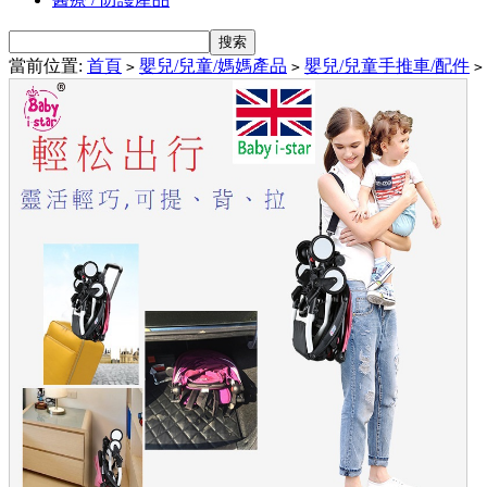
當前位置:
首頁
嬰兒/兒童/媽媽產品
嬰兒/兒童手推車/配件
>
>
>