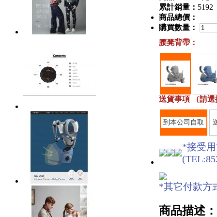
累計銷量：
5192
商品總價：
購買數量：
腰凳背帶：
送貨事項 （請選
到本公司自取
*接受用W
(TEL:85
*其它付款方式：銀
商品描述：