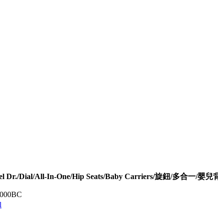
Dr./Dial/All-In-One/Hip Seats/Baby Carriers/旋鈕/多合一/嬰
0000BC
l