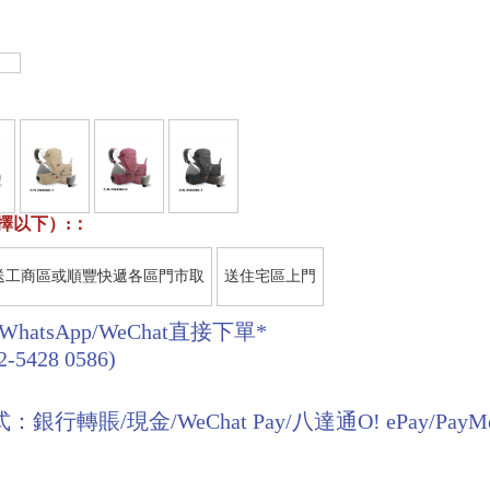
擇以下）:：
送工商區或順豐快遞各區門市取
送住宅區上門
hatsApp/WeChat直接下單*
2-5428 0586)
行轉賬/現金/WeChat Pay/八達通O! ePay/PayMe/..