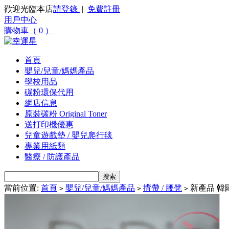
歡迎光臨本店
請登錄
|
免費註冊
用戶中心
購物車（ 0 ）
首頁
嬰兒/兒童/媽媽產品
學校用品
碳粉環保代用
網店信息
原裝碳粉 Original Toner
送打印機優惠
兒童遊戲墊 / 嬰兒爬行毯
專業用紙類
醫療 / 防護產品
當前位置:
首頁
嬰兒/兒童/媽媽產品
揹帶 / 腰凳
新產品 韓國i-a
>
>
>