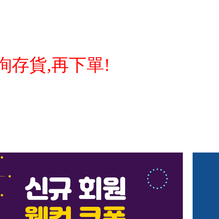
詢存貨,再下單!