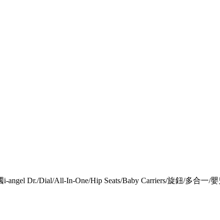
ngel Dr./Dial/All-In-One/Hip Seats/Baby Carriers/旋鈕/多合