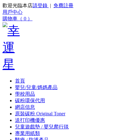
歡迎光臨本店
請登錄
|
免費註冊
用戶中心
購物車（ 0 ）
首頁
嬰兒/兒童/媽媽產品
學校用品
碳粉環保代用
網店信息
原裝碳粉 Original Toner
送打印機優惠
兒童遊戲墊 / 嬰兒爬行毯
專業用紙類
醫療 / 防護產品