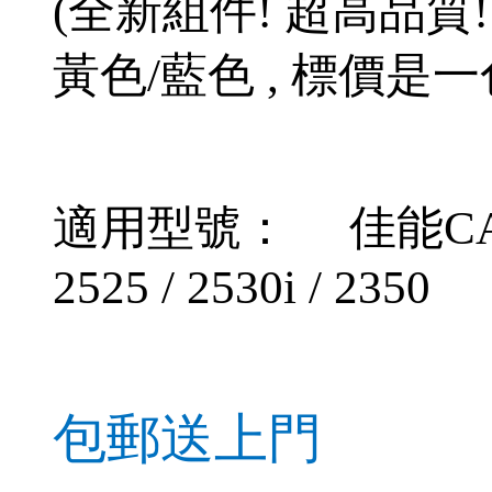
(
全新組件
!
超高品質
黃色
/
藍色
,
標價是一
適用型號：
佳能
CA
2525 / 2530i / 2350
包郵送上門