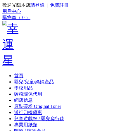
歡迎光臨本店
請登錄
|
免費註冊
用戶中心
購物車（ 0 ）
首頁
嬰兒/兒童/媽媽產品
學校用品
碳粉環保代用
網店信息
原裝碳粉 Original Toner
送打印機優惠
兒童遊戲墊 / 嬰兒爬行毯
專業用紙類
醫療 / 防護產品