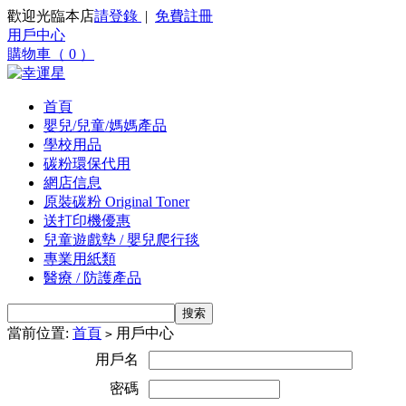
歡迎光臨本店
請登錄
|
免費註冊
用戶中心
購物車（ 0 ）
首頁
嬰兒/兒童/媽媽產品
學校用品
碳粉環保代用
網店信息
原裝碳粉 Original Toner
送打印機優惠
兒童遊戲墊 / 嬰兒爬行毯
專業用紙類
醫療 / 防護產品
當前位置:
首頁
用戶中心
>
用戶名
密碼