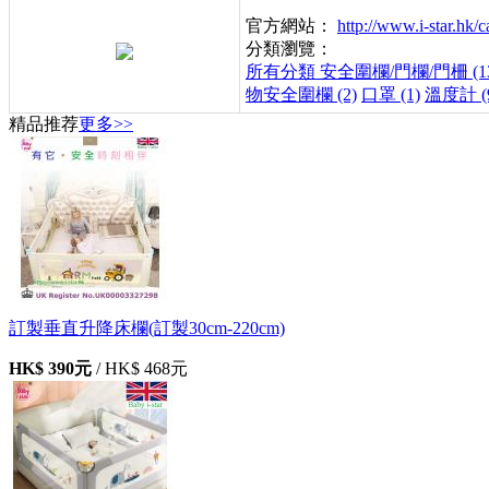
官方網站：
http://www.i-star.h
分類瀏覽：
所有分類
安全圍欄/門欄/門柵 (13
物安全圍欄 (2)
口罩 (1)
溫度計 (
精品推荐
更多>>
訂製垂直升降床欄(訂製30cm-220cm)
HK$ 390元
/
HK$ 468元