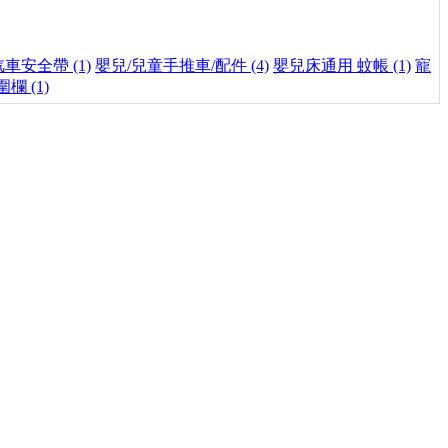
車安全帶 (1)
嬰兒/兒童手推車/配件 (4)
嬰兒床通用 蚊帳 (1)
寵
欄 (1)