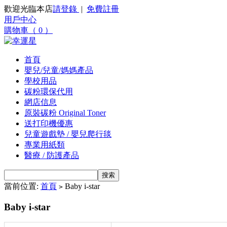
歡迎光臨本店
請登錄
|
免費註冊
用戶中心
購物車（ 0 ）
首頁
嬰兒/兒童/媽媽產品
學校用品
碳粉環保代用
網店信息
原裝碳粉 Original Toner
送打印機優惠
兒童遊戲墊 / 嬰兒爬行毯
專業用紙類
醫療 / 防護產品
當前位置:
首頁
Baby i-star
>
Baby i-star