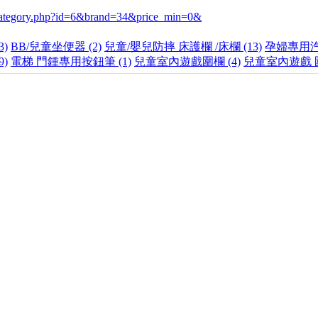
k/category.php?id=6&brand=34&price_min=0&
)
BB/兒童坐便器 (2)
兒童/嬰兒防摔 床護欄 /床欄 (13)
孕婦專用汽
9)
電梯 門鍾專用按鈕筆 (1)
兒童室內遊戲圍欄 (4)
兒童室內遊戲 圍