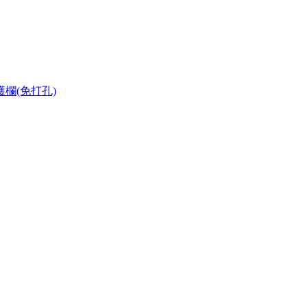
護欄(免打孔)