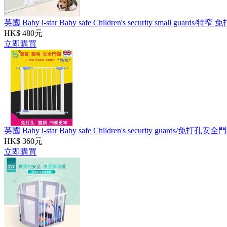
英國 Baby i-star Baby safe Children's security small
HK$ 480元
立即購買
英國 Baby i-star Baby safe Children's security guards/
HK$ 360元
立即購買