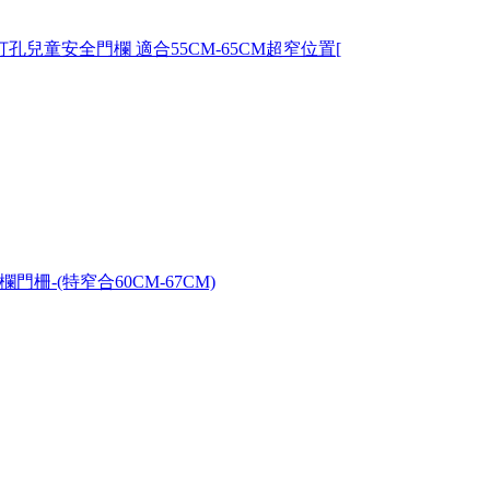
 guards/特窄 免打孔兒童安全門欄 適合55CM-65CM超窄位置[
免打孔安全門欄門柵-(特窄合60CM-67CM)