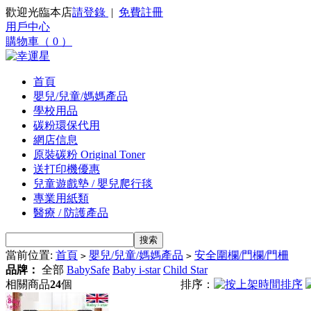
歡迎光臨本店
請登錄
|
免費註冊
用戶中心
購物車（ 0 ）
首頁
嬰兒/兒童/媽媽產品
學校用品
碳粉環保代用
網店信息
原裝碳粉 Original Toner
送打印機優惠
兒童遊戲墊 / 嬰兒爬行毯
專業用紙類
醫療 / 防護產品
當前位置:
首頁
嬰兒/兒童/媽媽產品
安全圍欄/門欄/門柵
>
>
品牌：
全部
BabySafe
Baby i-star
Child Star
相關商品
24
個
排序：